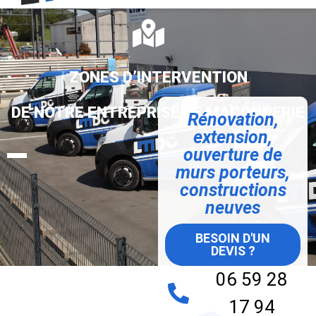
ZONES D’INTERVENTION
DE NOTRE ENTREPRISE DE MAÇONNERIE
Rénovation,
extension,
ouverture de
murs porteurs,
constructions
neuves
BESOIN D'UN
DEVIS ?
06 59 28
17 94