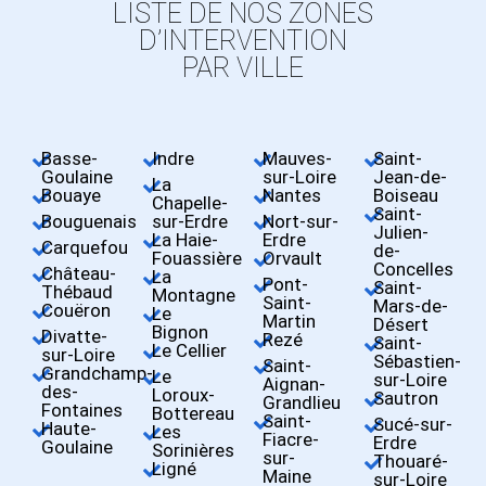
LISTE DE NOS ZONES
D’INTERVENTION
PAR VILLE
Basse-
Indre
Mauves-
Saint-
Goulaine
sur-Loire
Jean-de-
La
Bouaye
Nantes
Boiseau
Chapelle-
Saint-
Bouguenais
sur-Erdre
Nort-sur-
Julien-
La Haie-
Erdre
Carquefou
de-
Fouassière
Orvault
Concelles
Château-
La
Pont-
Saint-
Thébaud
Montagne
Saint-
Mars-de-
Couëron
Le
Martin
Désert
Bignon
Divatte-
Rezé
Saint-
Le Cellier
sur-Loire
Sébastien-
Saint-
Grandchamp-
Le
sur-Loire
Aignan-
des-
Loroux-
Sautron
Grandlieu
Fontaines
Bottereau
Saint-
Sucé-sur-
Haute-
Les
Fiacre-
Erdre
Goulaine
Sorinières
sur-
Thouaré-
Ligné
Maine
sur-Loire